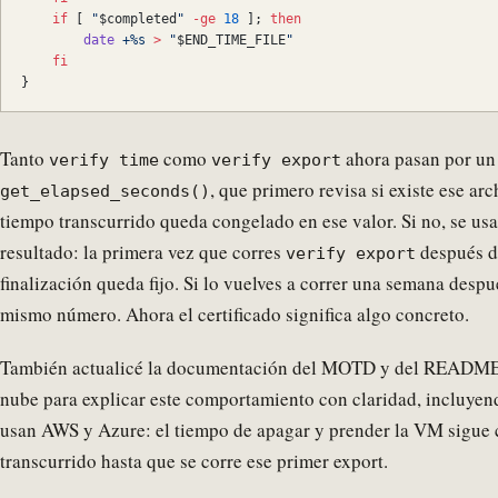
    if
 [ 
"
$completed
"
 -ge
 18
 ]; 
then
        date
 +%s
 >
 "
$END_TIME_FILE
"
    fi
}
Tanto
como
ahora pasan por un
verify time
verify export
, que primero revisa si existe ese arch
get_elapsed_seconds()
tiempo transcurrido queda congelado en ese valor. Si no, se usa 
resultado: la primera vez que corres
después de
verify export
finalización queda fijo. Si lo vuelves a correr una semana desp
mismo número. Ahora el certificado significa algo concreto.
También actualicé la documentación del MOTD y del README e
nube para explicar este comportamiento con claridad, incluyen
usan AWS y Azure: el tiempo de apagar y prender la VM sigue
transcurrido hasta que se corre ese primer export.