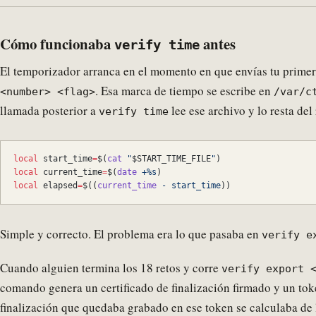
Cómo funcionaba
antes
verify time
El temporizador arranca en el momento en que envías tu primer
. Esa marca de tiempo se escribe en
<number> <flag>
/var/c
llamada posterior a
lee ese archivo y lo resta del 
verify time
local
 start_time
=
$(
cat
 "
$START_TIME_FILE
"
)
local
 current_time
=
$(
date
 +%s
)
local
 elapsed
=
$((
current_time
 -
 start_time
))
Simple y correcto. El problema era lo que pasaba en
verify e
Cuando alguien termina los 18 retos y corre
verify export 
comando genera un certificado de finalización firmado y un tok
finalización que quedaba grabado en ese token se calculaba de