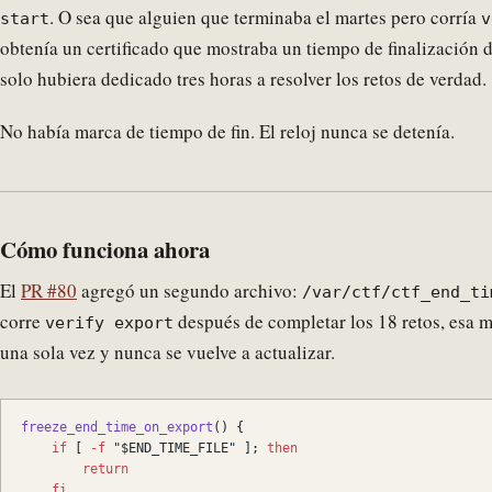
. O sea que alguien que terminaba el martes pero corría
start
v
obtenía un certificado que mostraba un tiempo de finalización 
solo hubiera dedicado tres horas a resolver los retos de verdad.
No había marca de tiempo de fin. El reloj nunca se detenía.
Cómo funciona ahora
El
PR #80
agregó un segundo archivo:
/var/ctf/ctf_end_ti
corre
después de completar los 18 retos, esa m
verify export
una sola vez y nunca se vuelve a actualizar.
freeze_end_time_on_export
() {
    if
 [ 
-f
 "
$END_TIME_FILE
"
 ]; 
then
        return
    fi