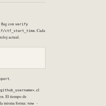
 flag con
verify
. Cada
tf/ctf_start_time
reloj actual.
.
xport
, el
<github_username>
en. El tiempo de
 la misma forma:
now -