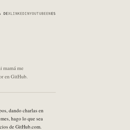
A DE
X
LINKEDIN
YOUTUBE
EN
ES
 mi mamá me
dor en GitHub.
pos, dando charlas en
emes, hago lo que sea
vicios de GitHub.com.